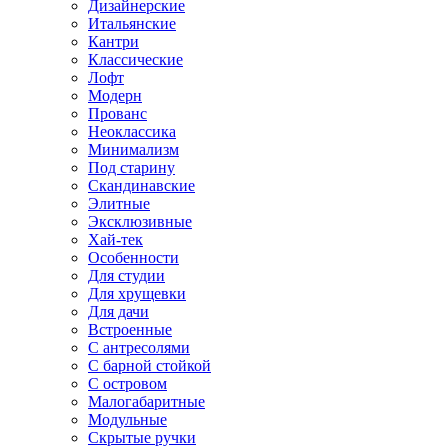
Дизайнерские
Итальянские
Кантри
Классические
Лофт
Модерн
Прованс
Неоклассика
Минимализм
Под старину
Скандинавские
Элитные
Эксклюзивные
Хай-тек
Особенности
Для студии
Для хрущевки
Для дачи
Встроенные
С антресолями
С барной стойкой
С островом
Малогабаритные
Модульные
Скрытые ручки