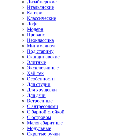
Дизайнерские
Итальянские
Кантри
Классические
Лофт
Модерн
Прованс
Неоклассика
Минимализм
Под старину
Скандинавские
Элитные
Эксклюзивные
Хай-тек
Особенности
Для студии
Для хрущевки
Для дачи
Встроенные
С антресолями
С барной стойкой
С островом
Малогабаритные
Модульные
Скрытые ручки