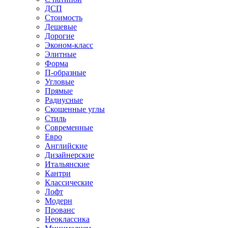
ДСП
Стоимость
Дешевые
Дорогие
Эконом-класс
Элитные
Форма
П-образные
Угловые
Прямые
Радиусные
Скошенные углы
Стиль
Современные
Евро
Английские
Дизайнерские
Итальянские
Кантри
Классические
Лофт
Модерн
Прованс
Неоклассика