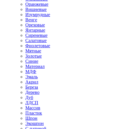
Оранжевые
Вишневые
Изумрудные
Венге
Ореховые
Янтарные
Сиреневые
Салатовые
Фиолетовые
Мятные
Золотые
Синие
Материал
МДФ
Эмаль
Акрил
Береза
Дерево
Дуб
ЛДСП
Массив
Пластик
Шпон
Экошпон
С патиной