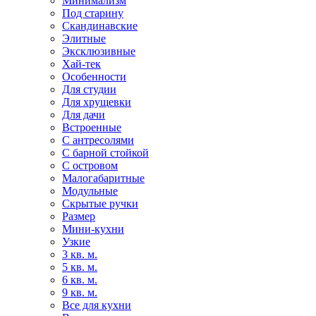
Минимализм
Под старину
Скандинавские
Элитные
Эксклюзивные
Хай-тек
Особенности
Для студии
Для хрущевки
Для дачи
Встроенные
С антресолями
С барной стойкой
С островом
Малогабаритные
Модульные
Скрытые ручки
Размер
Мини-кухни
Узкие
3 кв. м.
5 кв. м.
6 кв. м.
9 кв. м.
Все для кухни