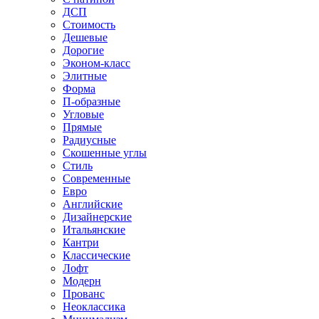
ДСП
Стоимость
Дешевые
Дорогие
Эконом-класс
Элитные
Форма
П-образные
Угловые
Прямые
Радиусные
Скошенные углы
Стиль
Современные
Евро
Английские
Дизайнерские
Итальянские
Кантри
Классические
Лофт
Модерн
Прованс
Неоклассика