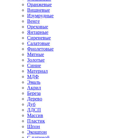
Оранжевые
Вишневые
Изумрудные
Венге
Ореховые
Янтарные
Сиреневые
Салатовые
Фиолетовые
Мятные
Золотые
Синие
Материал
МДФ
Эмаль
Акрил
Береза
Дерево
Дуб
ЛДСП
Массив
Пластик
Шпон
Экошпон
С патиной