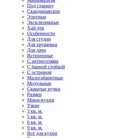
Минимализм
Под старину
Скандинавские
Элитные
Эксклюзивные
Хай-тек
Особенности
Для студии
Для хрущевки
Для дачи
Встроенные
С антресолями
С барной стойкой
С островом
Малогабаритные
Модульные
Скрытые ручки
Размер
Мини-кухни
Узкие
3 кв. м.
5 кв. м.
6 кв. м.
9 кв. м.
Все для кухни