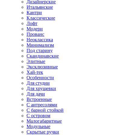
Дизайнерские
Итальянские
Кантри
Классические
Лофт
Модерн
Прованс
Неоклассика
Минимализм
Под старину
Скандинавские
Элитные
Эксклюзивные
Хай-тек
Особенности
Для студии
Для хрущевки
Для дачи
Встроенные
С антресолями
С барной стойкой
С островом
Малогабаритные
Модульные
Скрытые ручки