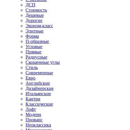
ДСП
Стоимость
Дешевые
Дорогие
Эконом-класс
Элитные
Форма
П-образные
Угловые
Прямые
Радиусные
Скошенные углы
Стиль
Современные
Евро
Английские
Дизайнерские
Итальянские
Кантри
Классические
Лофт
Модерн
Прованс
Неоклассика