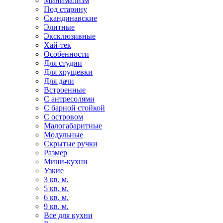
Минимализм
Под старину
Скандинавские
Элитные
Эксклюзивные
Хай-тек
Особенности
Для студии
Для хрущевки
Для дачи
Встроенные
С антресолями
С барной стойкой
С островом
Малогабаритные
Модульные
Скрытые ручки
Размер
Мини-кухни
Узкие
3 кв. м.
5 кв. м.
6 кв. м.
9 кв. м.
Все для кухни