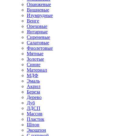
Оранжевые
Вишневые
Изумрудные
Венге
Ореховые
Янтарные
Сиреневые
Салатовые
Фиолетовые
Мятные
Золотые
Синие
Материал
МДФ
Эмаль
Акрил
Береза
Дерево
Дуб
ЛДСП
Массив
Пластик
Шпон
Экошпон
С патиной