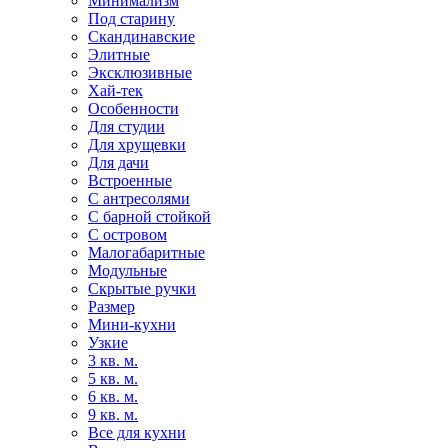
Минимализм
Под старину
Скандинавские
Элитные
Эксклюзивные
Хай-тек
Особенности
Для студии
Для хрущевки
Для дачи
Встроенные
С антресолями
С барной стойкой
С островом
Малогабаритные
Модульные
Скрытые ручки
Размер
Мини-кухни
Узкие
3 кв. м.
5 кв. м.
6 кв. м.
9 кв. м.
Все для кухни