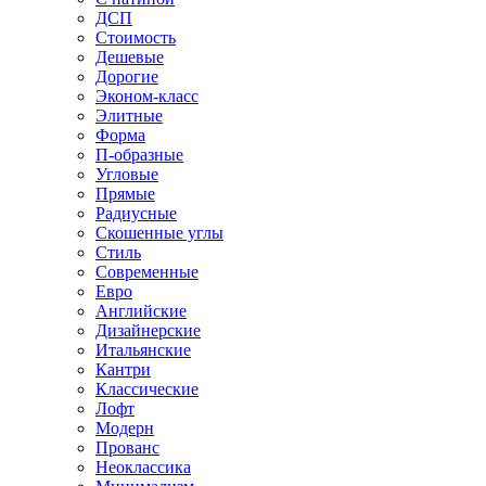
ДСП
Стоимость
Дешевые
Дорогие
Эконом-класс
Элитные
Форма
П-образные
Угловые
Прямые
Радиусные
Скошенные углы
Стиль
Современные
Евро
Английские
Дизайнерские
Итальянские
Кантри
Классические
Лофт
Модерн
Прованс
Неоклассика