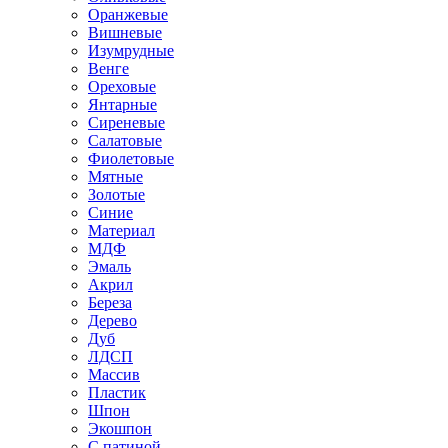
Оранжевые
Вишневые
Изумрудные
Венге
Ореховые
Янтарные
Сиреневые
Салатовые
Фиолетовые
Мятные
Золотые
Синие
Материал
МДФ
Эмаль
Акрил
Береза
Дерево
Дуб
ЛДСП
Массив
Пластик
Шпон
Экошпон
С патиной