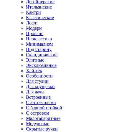
Дизайнерские
Итальянские
Кантри
Классические
Лофт
Модерн
Прованс
Неоклассика
Минимализм
Под старину
Скандинавские
Элитные
Эксклюзивные
Хай-тек
Особенности
Для студии
Для хрущевки
Для дачи
Встроенные
С антресолями
С барной стойкой
С островом
Малогабаритные
Модульные
Скрытые ручки