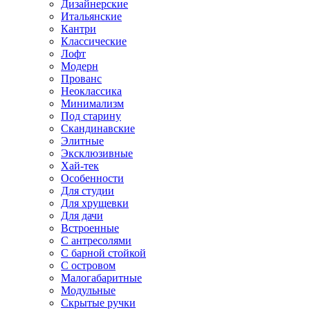
Дизайнерские
Итальянские
Кантри
Классические
Лофт
Модерн
Прованс
Неоклассика
Минимализм
Под старину
Скандинавские
Элитные
Эксклюзивные
Хай-тек
Особенности
Для студии
Для хрущевки
Для дачи
Встроенные
С антресолями
С барной стойкой
С островом
Малогабаритные
Модульные
Скрытые ручки