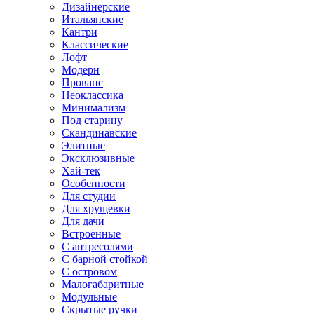
Дизайнерские
Итальянские
Кантри
Классические
Лофт
Модерн
Прованс
Неоклассика
Минимализм
Под старину
Скандинавские
Элитные
Эксклюзивные
Хай-тек
Особенности
Для студии
Для хрущевки
Для дачи
Встроенные
С антресолями
С барной стойкой
С островом
Малогабаритные
Модульные
Скрытые ручки