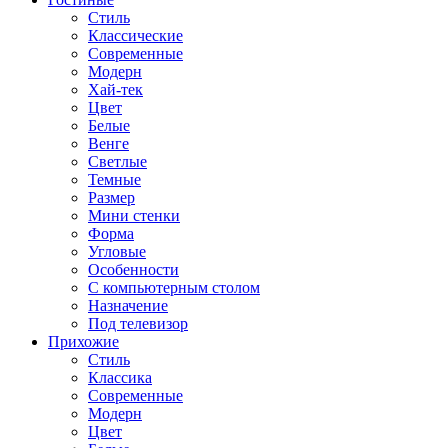
Стиль
Классические
Современные
Модерн
Хай-тек
Цвет
Белые
Венге
Светлые
Темные
Размер
Мини стенки
Форма
Угловые
Особенности
С компьютерным столом
Назначение
Под телевизор
Прихожие
Стиль
Классика
Современные
Модерн
Цвет