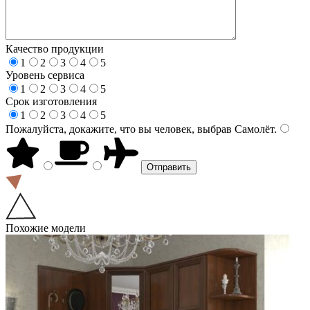
Качество продукции
1
2
3
4
5
Уровень сервиса
1
2
3
4
5
Срок изготовления
1
2
3
4
5
Пожалуйста, докажите, что вы человек, выбрав
Самолёт
.
Похожие модели