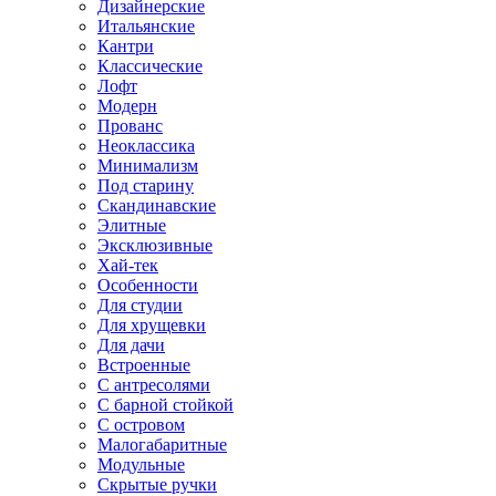
Дизайнерские
Итальянские
Кантри
Классические
Лофт
Модерн
Прованс
Неоклассика
Минимализм
Под старину
Скандинавские
Элитные
Эксклюзивные
Хай-тек
Особенности
Для студии
Для хрущевки
Для дачи
Встроенные
С антресолями
С барной стойкой
С островом
Малогабаритные
Модульные
Скрытые ручки