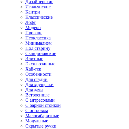
Дизайнерские
Итальянские
Кантри
Классические
Лофт
Модерн
Прованс
Неоклассика
Минимализм
Под старину
Скандинавские
Элитные
Эксклюзивные
Хай-тек
Особенности
Для студии
Для хрущевки
Для дачи
Встроенные
С антресолями
С барной стойкой
С островом
Малогабаритные
Модульные
Скрытые ручки