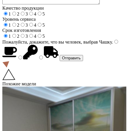
Качество продукции
1
2
3
4
5
Уровень сервиса
1
2
3
4
5
Срок изготовления
1
2
3
4
5
Пожалуйста, докажите, что вы человек, выбрав
Чашку
.
Похожие модели