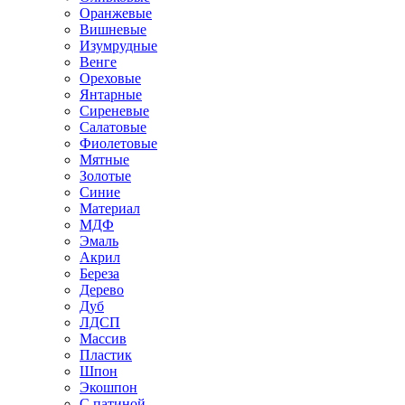
Оранжевые
Вишневые
Изумрудные
Венге
Ореховые
Янтарные
Сиреневые
Салатовые
Фиолетовые
Мятные
Золотые
Синие
Материал
МДФ
Эмаль
Акрил
Береза
Дерево
Дуб
ЛДСП
Массив
Пластик
Шпон
Экошпон
С патиной