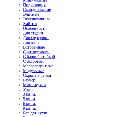
Минимализм
Под старину
Скандинавские
Элитные
Эксклюзивные
Хай-тек
Особенности
Для студии
Для хрущевки
Для дачи
Встроенные
С антресолями
С барной стойкой
С островом
Малогабаритные
Модульные
Скрытые ручки
Размер
Мини-кухни
Узкие
3 кв. м.
5 кв. м.
6 кв. м.
9 кв. м.
Все для кухни