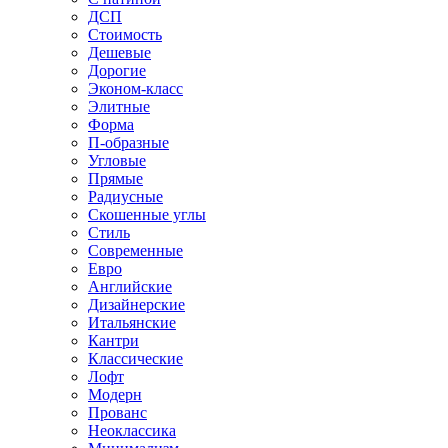
ДСП
Стоимость
Дешевые
Дорогие
Эконом-класс
Элитные
Форма
П-образные
Угловые
Прямые
Радиусные
Скошенные углы
Стиль
Современные
Евро
Английские
Дизайнерские
Итальянские
Кантри
Классические
Лофт
Модерн
Прованс
Неоклассика