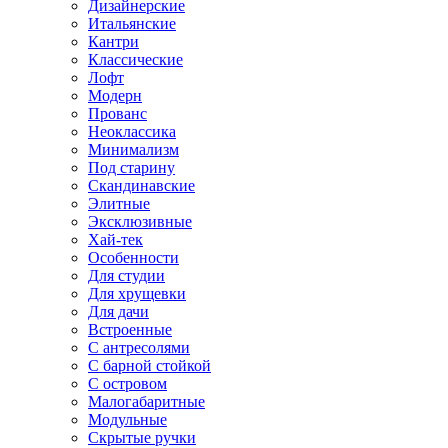
Дизайнерские
Итальянские
Кантри
Классические
Лофт
Модерн
Прованс
Неоклассика
Минимализм
Под старину
Скандинавские
Элитные
Эксклюзивные
Хай-тек
Особенности
Для студии
Для хрущевки
Для дачи
Встроенные
С антресолями
С барной стойкой
С островом
Малогабаритные
Модульные
Скрытые ручки