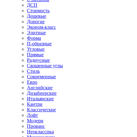
ДСП
Стоимость
Дешевые
Дорогие
Эконом-класс
Элитные
Форма
П-образные
Угловые
Прямые
Радиусные
Скошенные углы
Стиль
Современные
Евро
Английские
Дизайнерские
Итальянские
Кантри
Классические
Лофт
Модерн
Прованс
Неоклассика