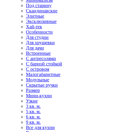
Минимализм
Под старину
Скандинавские
Элитные
Эксклюзивные
Хай-тек
Особенности
Для студии
Для хрущевки
Для дачи
Встроенные
С антресолями
С барной стойкой
С островом
Малогабаритные
Модульные
Скрытые ручки
Размер
Мини-кухни
Узкие
3 кв. м.
5 кв. м.
6 кв. м.
9 кв. м.
Все для кухни