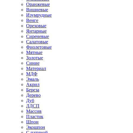
Оранжевые
Вишневые
Изумрудные
Венге
Ореховые
Янтарные
Сиреневые
Салатовые
Фиолетовые
Мятные
Золотые
Синие
Материал
МДФ
Эмаль
Акрил
Береза
Дерево
Дуб
ЛДСП
Массив
Пластик
Шпон
Экошпон
С патиной