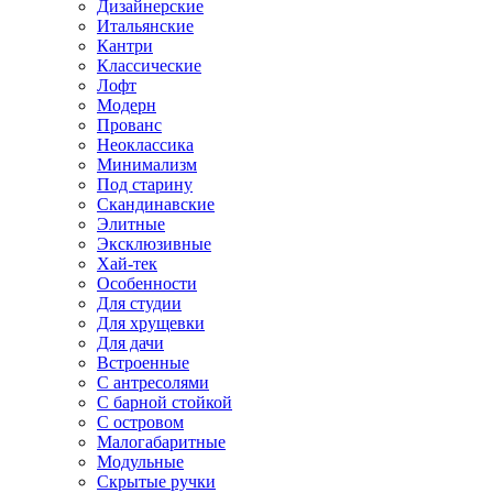
Дизайнерские
Итальянские
Кантри
Классические
Лофт
Модерн
Прованс
Неоклассика
Минимализм
Под старину
Скандинавские
Элитные
Эксклюзивные
Хай-тек
Особенности
Для студии
Для хрущевки
Для дачи
Встроенные
С антресолями
С барной стойкой
С островом
Малогабаритные
Модульные
Скрытые ручки