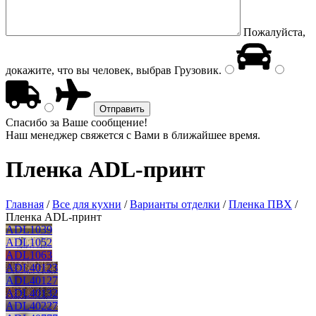
Пожалуйста,
докажите, что вы человек, выбрав
Грузовик
.
Спасибо за Ваше сообщение!
Наш менеджер свяжется с Вами в ближайшее время.
Пленка ADL-принт
Главная
/
Все для кухни
/
Варианты отделки
/
Пленка ПВХ
/
Пленка ADL-принт
ADL1039
ADL1052
ADL1063
ADL40123
ADL40127
ADL40132
ADL40227