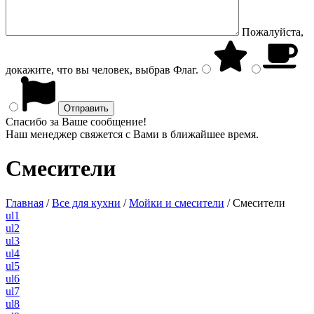
Пожалуйста,
докажите, что вы человек, выбрав
Флаг
.
Спасибо за Ваше сообщение!
Наш менеджер свяжется с Вами в ближайшее время.
Смесители
Главная
/
Все для кухни
/
Мойки и смесители
/
Смесители
ul1
ul2
ul3
ul4
ul5
ul6
ul7
ul8