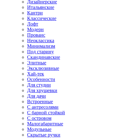
Дизайнерские
Итальянские
Кантри
Классические
Лофт
Модерн
Прованс
Неоклассика
Минимализм
Под старину
Скандинавские
Элитные
Эксклюзивные
Хай-тек
Особенности
Для студии
Для хрущевки
Для дачи
Встроенные
С антресолями
С барной стойкой
С островом
Малогабаритные
Модульные
Скрытые ручки