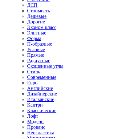
ДСП
Стоимость
Дешевые
Дорогие
Эконом-класс
Элитные
Форма
П-образные
Угловые
Прямые
Радиусные
Скошенные углы
Стиль
Современные
Евро
Английские
Дизайнерские
Итальянские
Кантри
Классические
Лофт
Модерн
Прованс
Неоклассика