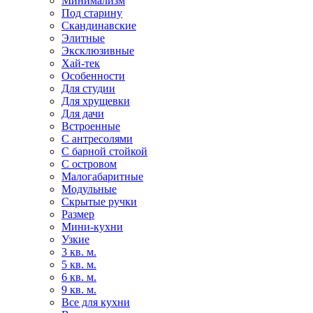
Минимализм
Под старину
Скандинавские
Элитные
Эксклюзивные
Хай-тек
Особенности
Для студии
Для хрущевки
Для дачи
Встроенные
С антресолями
С барной стойкой
С островом
Малогабаритные
Модульные
Скрытые ручки
Размер
Мини-кухни
Узкие
3 кв. м.
5 кв. м.
6 кв. м.
9 кв. м.
Все для кухни