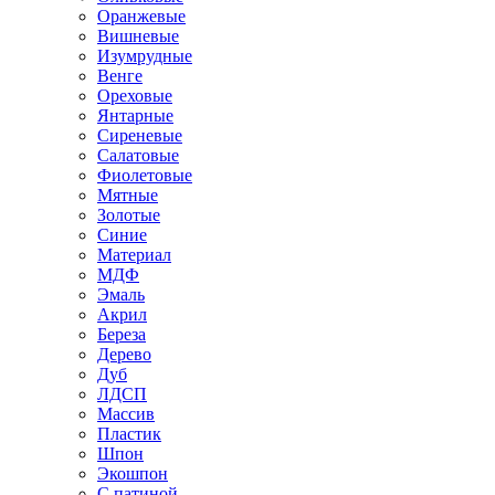
Оранжевые
Вишневые
Изумрудные
Венге
Ореховые
Янтарные
Сиреневые
Салатовые
Фиолетовые
Мятные
Золотые
Синие
Материал
МДФ
Эмаль
Акрил
Береза
Дерево
Дуб
ЛДСП
Массив
Пластик
Шпон
Экошпон
С патиной