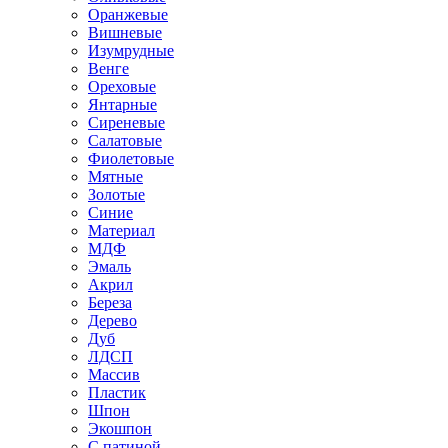
Оранжевые
Вишневые
Изумрудные
Венге
Ореховые
Янтарные
Сиреневые
Салатовые
Фиолетовые
Мятные
Золотые
Синие
Материал
МДФ
Эмаль
Акрил
Береза
Дерево
Дуб
ЛДСП
Массив
Пластик
Шпон
Экошпон
С патиной