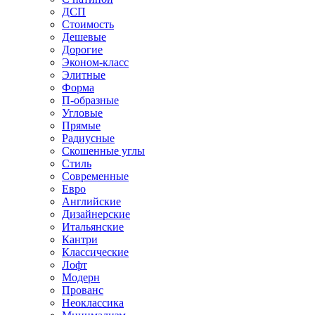
ДСП
Стоимость
Дешевые
Дорогие
Эконом-класс
Элитные
Форма
П-образные
Угловые
Прямые
Радиусные
Скошенные углы
Стиль
Современные
Евро
Английские
Дизайнерские
Итальянские
Кантри
Классические
Лофт
Модерн
Прованс
Неоклассика