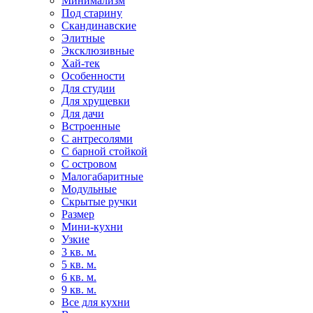
Минимализм
Под старину
Скандинавские
Элитные
Эксклюзивные
Хай-тек
Особенности
Для студии
Для хрущевки
Для дачи
Встроенные
С антресолями
С барной стойкой
С островом
Малогабаритные
Модульные
Скрытые ручки
Размер
Мини-кухни
Узкие
3 кв. м.
5 кв. м.
6 кв. м.
9 кв. м.
Все для кухни