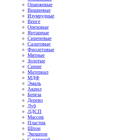
Оранжевые
Вишневые
Изумрудные
Венге
Ореховые
Янтарные
Сиреневые
Салатовые
Фиолетовые
Мятные
Золотые
Синие
Материал
МДФ
Эмаль
Акрил
Береза
Дерево
Дуб
ЛДСП
Массив
Пластик
Шпон
Экошпон
С патиной