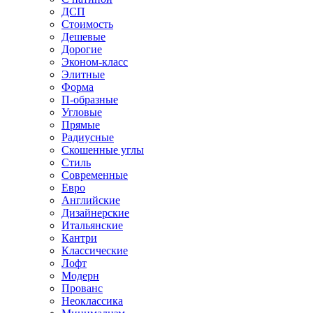
ДСП
Стоимость
Дешевые
Дорогие
Эконом-класс
Элитные
Форма
П-образные
Угловые
Прямые
Радиусные
Скошенные углы
Стиль
Современные
Евро
Английские
Дизайнерские
Итальянские
Кантри
Классические
Лофт
Модерн
Прованс
Неоклассика