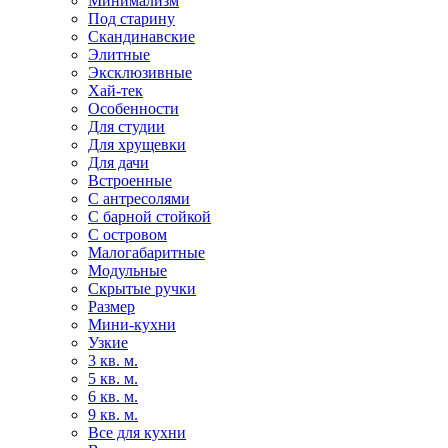
Минимализм
Под старину
Скандинавские
Элитные
Эксклюзивные
Хай-тек
Особенности
Для студии
Для хрущевки
Для дачи
Встроенные
С антресолями
С барной стойкой
С островом
Малогабаритные
Модульные
Скрытые ручки
Размер
Мини-кухни
Узкие
3 кв. м.
5 кв. м.
6 кв. м.
9 кв. м.
Все для кухни