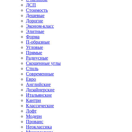
ДСП
Стоимость
Дешевые
Дорогие
Эконом-класс
Элитные
Форма
П-образные
Угловые
Прямые
Радиусные
Скошенные углы
Стиль
Современные
Евро
Английские
Дизайнерские
Итальянские
Кантри
Классические
Лофт
Модерн
Прованс
Неоклассика