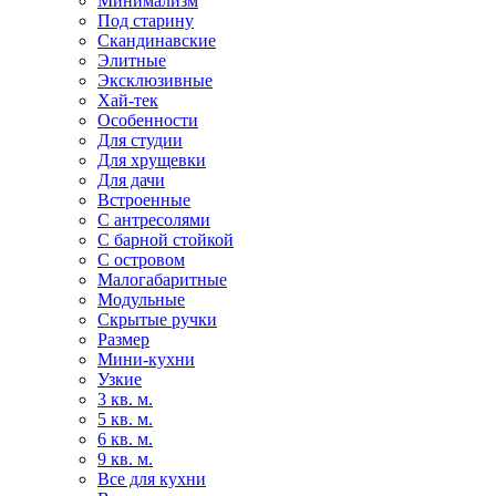
Минимализм
Под старину
Скандинавские
Элитные
Эксклюзивные
Хай-тек
Особенности
Для студии
Для хрущевки
Для дачи
Встроенные
С антресолями
С барной стойкой
С островом
Малогабаритные
Модульные
Скрытые ручки
Размер
Мини-кухни
Узкие
3 кв. м.
5 кв. м.
6 кв. м.
9 кв. м.
Все для кухни