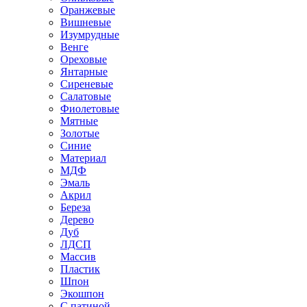
Оранжевые
Вишневые
Изумрудные
Венге
Ореховые
Янтарные
Сиреневые
Салатовые
Фиолетовые
Мятные
Золотые
Синие
Материал
МДФ
Эмаль
Акрил
Береза
Дерево
Дуб
ЛДСП
Массив
Пластик
Шпон
Экошпон
С патиной