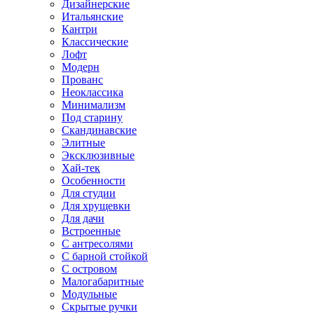
Дизайнерские
Итальянские
Кантри
Классические
Лофт
Модерн
Прованс
Неоклассика
Минимализм
Под старину
Скандинавские
Элитные
Эксклюзивные
Хай-тек
Особенности
Для студии
Для хрущевки
Для дачи
Встроенные
С антресолями
С барной стойкой
С островом
Малогабаритные
Модульные
Скрытые ручки