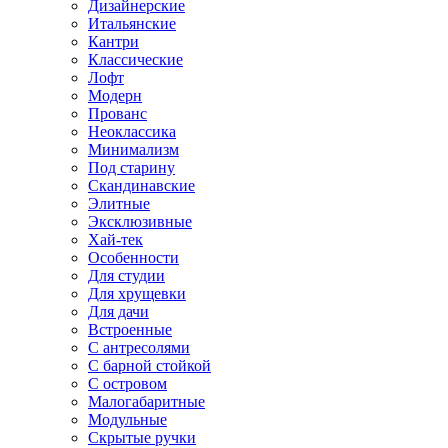
Дизайнерские
Итальянские
Кантри
Классические
Лофт
Модерн
Прованс
Неоклассика
Минимализм
Под старину
Скандинавские
Элитные
Эксклюзивные
Хай-тек
Особенности
Для студии
Для хрущевки
Для дачи
Встроенные
С антресолями
С барной стойкой
С островом
Малогабаритные
Модульные
Скрытые ручки