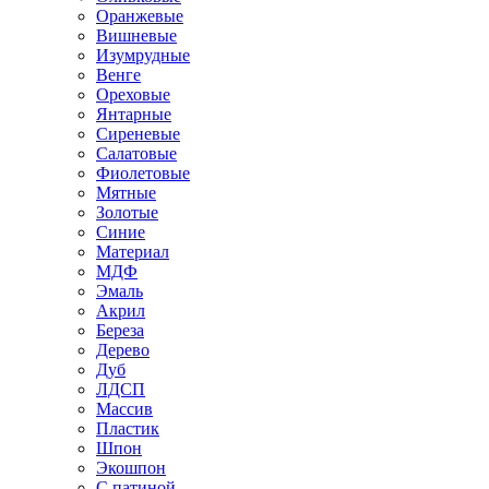
Оранжевые
Вишневые
Изумрудные
Венге
Ореховые
Янтарные
Сиреневые
Салатовые
Фиолетовые
Мятные
Золотые
Синие
Материал
МДФ
Эмаль
Акрил
Береза
Дерево
Дуб
ЛДСП
Массив
Пластик
Шпон
Экошпон
С патиной