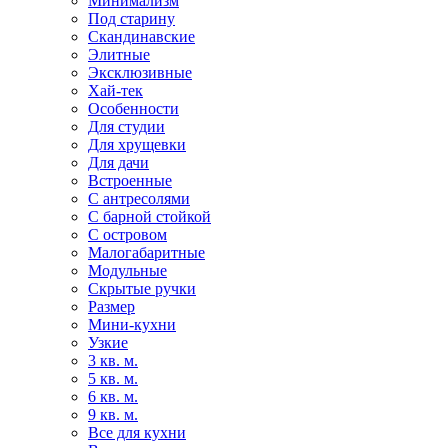
Минимализм
Под старину
Скандинавские
Элитные
Эксклюзивные
Хай-тек
Особенности
Для студии
Для хрущевки
Для дачи
Встроенные
С антресолями
С барной стойкой
С островом
Малогабаритные
Модульные
Скрытые ручки
Размер
Мини-кухни
Узкие
3 кв. м.
5 кв. м.
6 кв. м.
9 кв. м.
Все для кухни