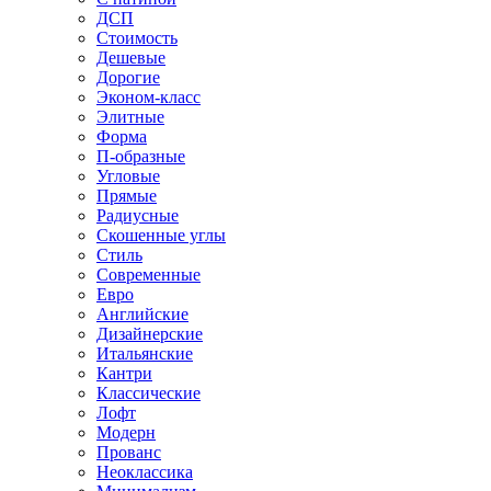
ДСП
Стоимость
Дешевые
Дорогие
Эконом-класс
Элитные
Форма
П-образные
Угловые
Прямые
Радиусные
Скошенные углы
Стиль
Современные
Евро
Английские
Дизайнерские
Итальянские
Кантри
Классические
Лофт
Модерн
Прованс
Неоклассика