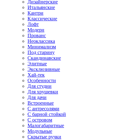
Дизайнерские
Итальянские
Кантри
Классические
Лофт
Модерн
Прованс
Неоклассика
Минимализм
Под старину
Скандинавские
Элитные
Эксклюзивные
Хай-тек
Особенности
Для студии
Для хрущевки
Для дачи
Встроенные
С антресолями
С барной стойкой
С островом
Малогабаритные
Модульные
Скрытые ручки